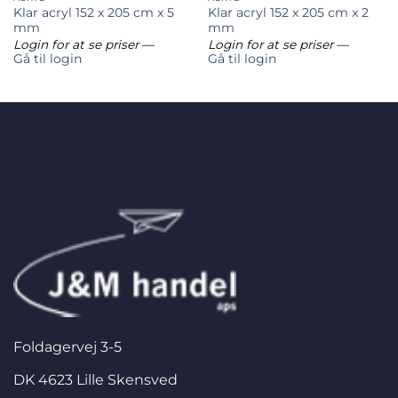
Klar acryl 152 x 205 cm x 5
Klar acryl 152 x 205 cm x 2
mm
mm
Login for at se priser
—
Login for at se priser
—
Gå til login
Gå til login
Foldagervej 3-5
DK 4623 Lille Skensved