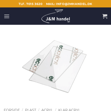
Fortsæt
TLF. 7015 3620
MAIL: INFO@JMHANDEL.DK
til
indhold
FORSIDE
/
PLAST
/
ACRYL
/
KLAR ACRYL