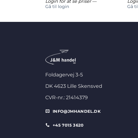
riser
—
Login for at se priser
—
Login
Gå til login
Gå ti
Foldagervej 3-5
DK 4623 Lille Skensved
CVR-nr.: 21414379
INFO@JMHANDEL.DK
+45 7015 3620