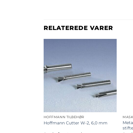
RELATEREDE VARER
MASKINER OG TILBEHØR TIL RAMMEPRODUKTION
HOFFMANN TILBEHØR
il 7 mm Cassese
Meta
Hoffmann Cutter W-2, 6,0 mm
stift