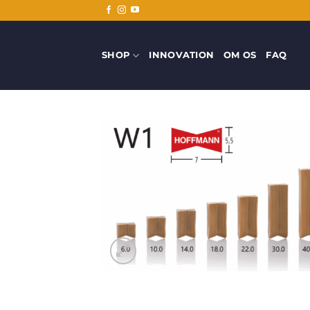
Fortsæt
til
indhold
SHOP
INNOVATION
OM OS
FAQ