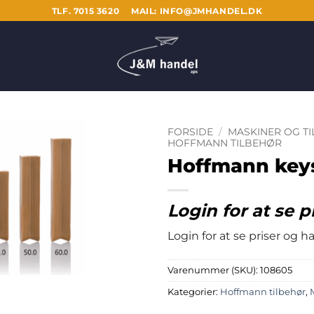
TLF. 7015 3620
MAIL: INFO@JMHANDEL.DK
FORSIDE
/
MASKINER OG T
HOFFMANN TILBEHØR
Hoffmann keys
Login for at se p
Login for at se priser og 
Varenummer (SKU):
108605
Kategorier:
Hoffmann tilbehør
,