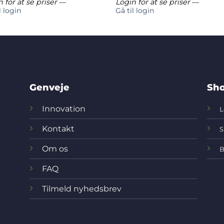
 for at se priser
—
Login for at se priser
—
l login
Gå til login
Genveje
Sho
Innovation
L
Kontakt
S
Om os
B
FAQ
Tilmeld nyhedsbrev