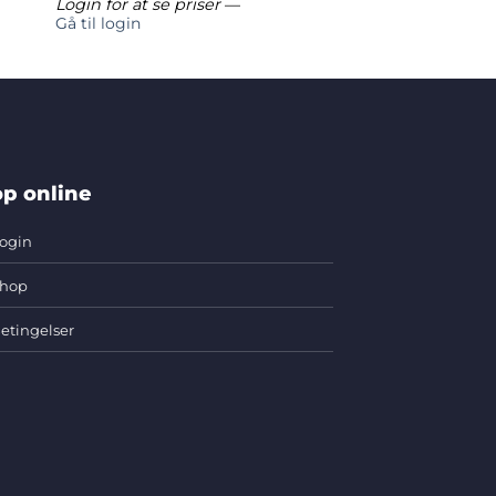
Login for at se priser
—
Gå til login
p online
ogin
hop
etingelser