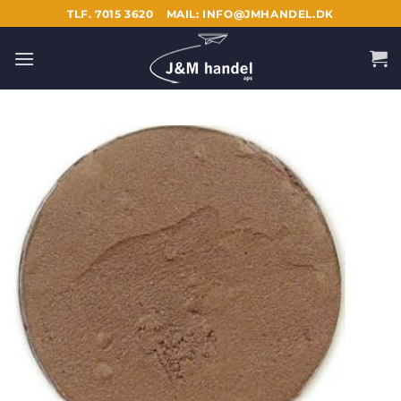
Fortsæt
TLF. 7015 3620
MAIL: INFO@JMHANDEL.DK
til
indhold