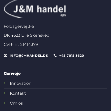
Foldagervej 3-5
DK 4623 Lille Skensved
CVR-nr.: 21414379
INFO@JMHANDEL.DK
+45 7015 3620
Genveje
Innovation
Kontakt
Om os