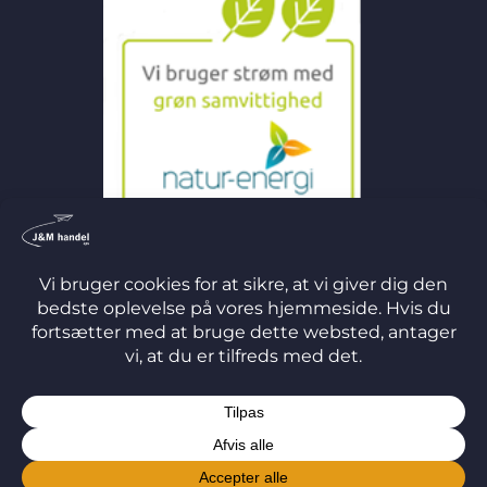
©
2026 J&M Handel ApS
TERMS
PRIVACY
COOKIES