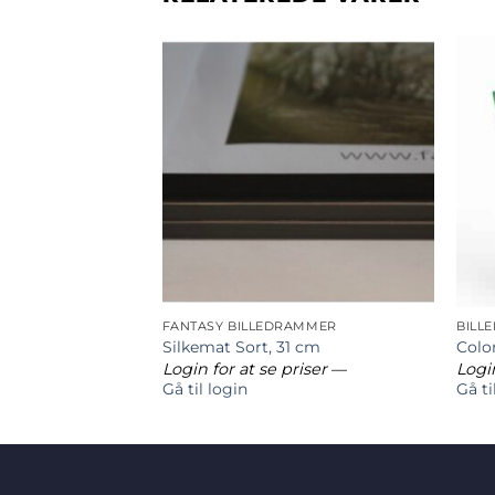
AMMER
FANTASY BILLEDRAMMER
BILL
1 cm
Silkemat Sort, 31 cm
Colo
riser
—
Login for at se priser
—
Login
Gå til login
Gå ti