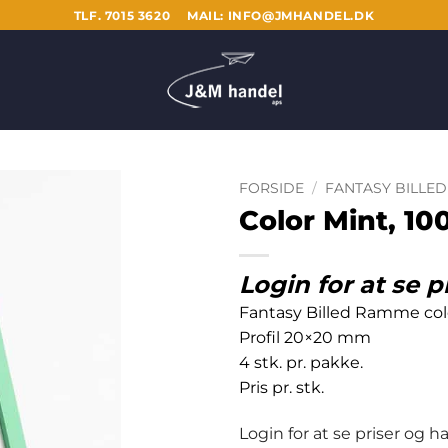
TLF. 7015 3620
MAIL: INFO@JMHANDEL.DK
FORSIDE
/
FANTASY BILLE
Color Mint, 1
Login for at se p
Fantasy Billed Ramme col
Profil 20×20 mm
4 stk. pr. pakke.
Pris pr. stk.
Login for at se priser og 