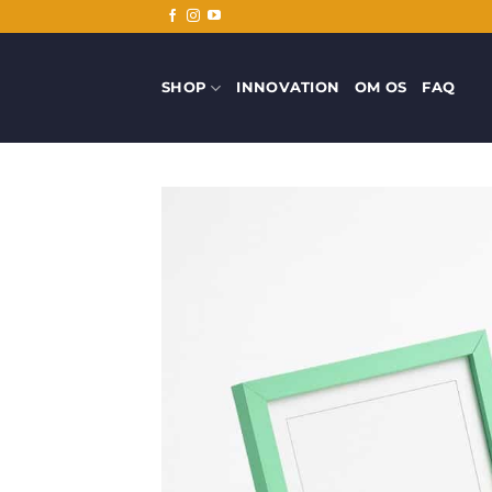
Fortsæt
til
indhold
SHOP
INNOVATION
OM OS
FAQ