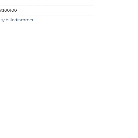
nt100100
asy billedrammer