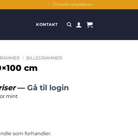
Tilmeld nyhedsbrev
KONTAKT
DRAMMER
/
BILLEDRAMMER
00×100 cm
riser
—
Gå til login
or mint
handle som forhandler.