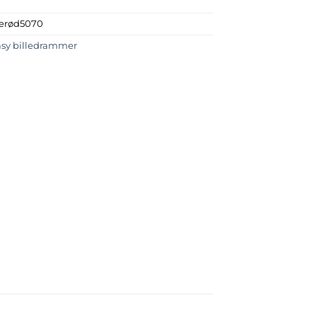
serød5070
asy billedrammer