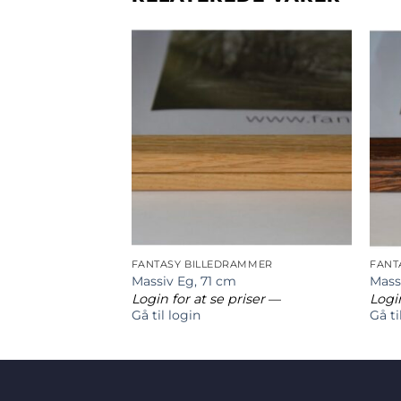
AMMER
FANTASY BILLEDRAMMER
FANT
1 cm
Massiv Eg, 71 cm
Mass
riser
—
Login for at se priser
—
Login
Gå til login
Gå ti