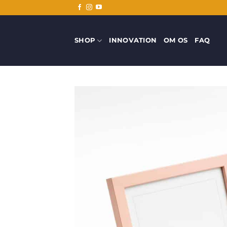
Fortsæt
til
indhold
SHOP
INNOVATION
OM OS
FAQ