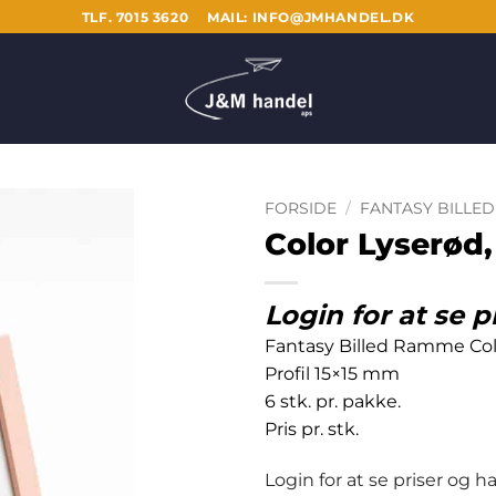
TLF. 7015 3620
MAIL: INFO@JMHANDEL.DK
FORSIDE
/
FANTASY BILLE
Color Lyserød
Login for at se p
Fantasy Billed Ramme Col
Profil 15×15 mm
6 stk. pr. pakke.
Pris pr. stk.
Login for at se priser og 