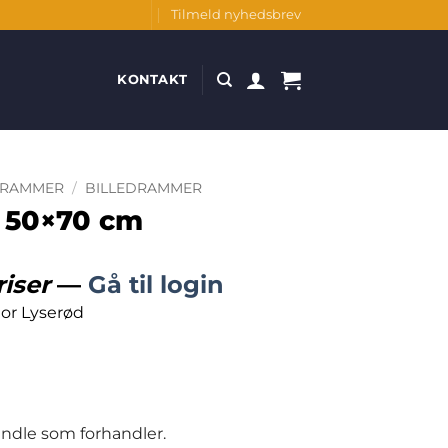
Tilmeld nyhedsbrev
KONTAKT
DRAMMER
/
BILLEDRAMMER
, 50×70 cm
riser
—
Gå til login
or Lyserød
handle som forhandler.