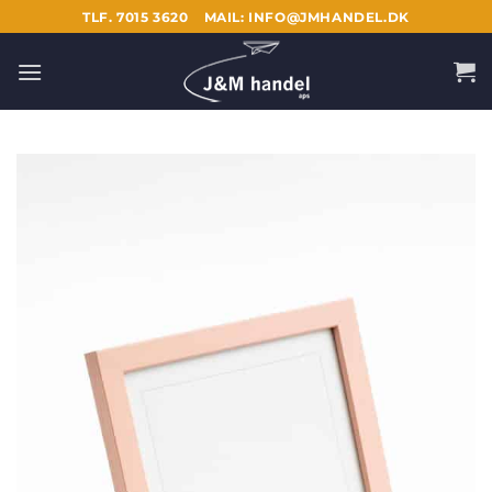
Fortsæt
TLF. 7015 3620
MAIL: INFO@JMHANDEL.DK
til
indhold