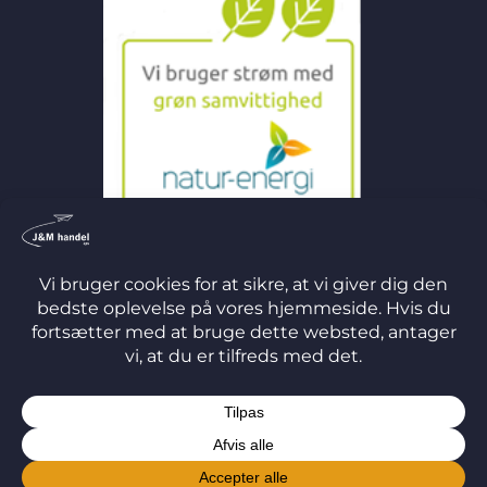
©
2026 J&M Handel ApS
TERMS
PRIVACY
COOKIES