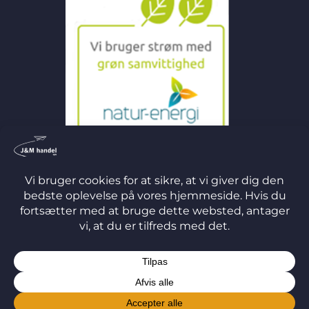
©
2026 J&M Handel ApS
TERMS
PRIVACY
COOKIES