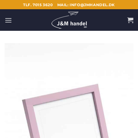
Fortsæt
TLF. 7015 3620
MAIL: INFO@JMHANDEL.DK
til
indhold