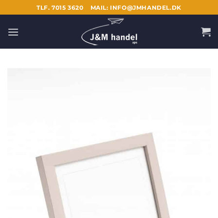
Fortsæt
TLF. 7015 3620
MAIL: INFO@JMHANDEL.DK
til
indhold