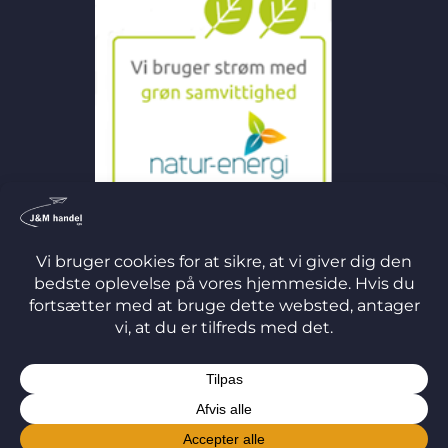
©
2026 J&M Handel ApS
TERMS
PRIVACY
COOKIES