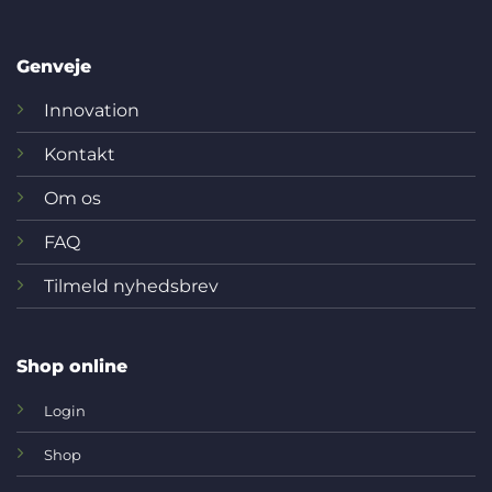
Genveje
Innovation
Kontakt
Om os
FAQ
Tilmeld nyhedsbrev
Shop online
Login
Shop