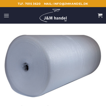
Fortsæt
TLF. 7015 3620
MAIL: INFO@JMHANDEL.DK
til
indhold