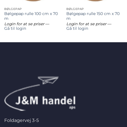
BØLGEPAP
BØLGEPAP
Bølgepap rulle 100 cm x 70
Bølgepap rulle 150 cm x 70
m
m
Login for at se priser
—
Login for at se priser
—
Gå til login
Gå til login
Foldagervej 3-5