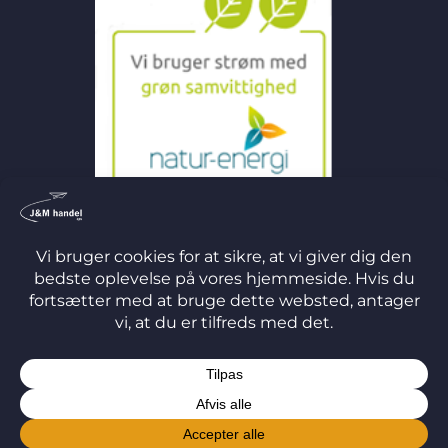
©
2026 J&M Handel ApS
TERMS
PRIVACY
COOKIES