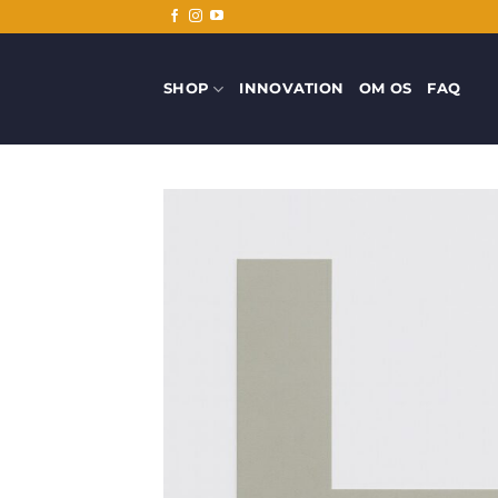
Fortsæt
til
indhold
SHOP
INNOVATION
OM OS
FAQ