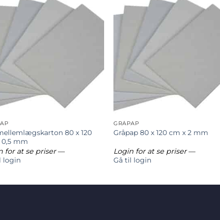
AP
GRÅPAP
mellemlægskarton 80 x 120
Gråpap 80 x 120 cm x 2 mm
 0,5 mm
 for at se priser
—
Login for at se priser
—
l login
Gå til login