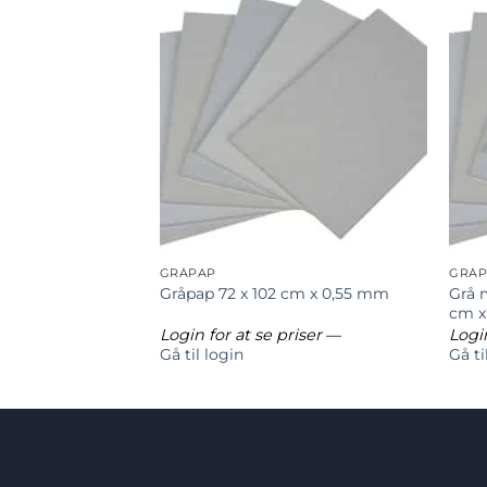
GRÅPAP
GRÅP
x 102 cm sb, 0,65
Grå 
Gråpap 72 x 102 cm x 0,55 mm
cm x
riser
—
Login for at se priser
—
Login
Gå til login
Gå ti