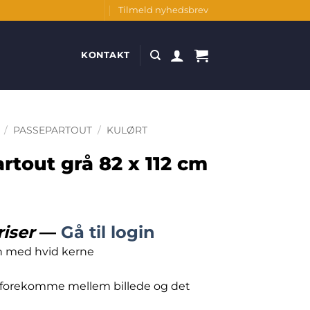
Tilmeld nyhedsbrev
KONTAKT
/
PASSEPARTOUT
/
KULØRT
rtout grå 82 x 112 cm
riser
—
Gå til login
n med hvid kerne
 forekomme mellem billede og det