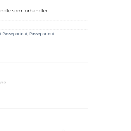
handle som forhandler.
t Passepartout
,
Passepartout
rne.