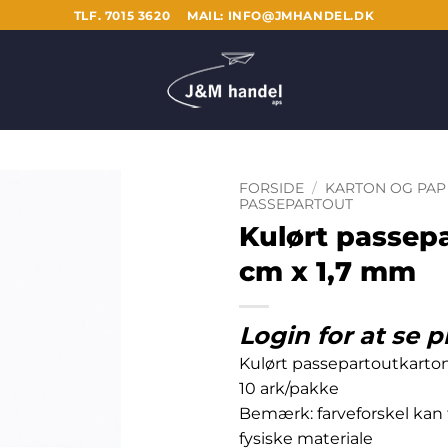
TLF. 7015 3620
MAIL: INFO@JMHANDEL.DK
FORSIDE
/
KARTON OG PAP
PASSEPARTOUT
Kulørt passepa
cm x 1,7 mm
Login for at se p
Kulørt passepartoutkarto
10 ark/pakke
Bemærk: farveforskel kan
fysiske materiale