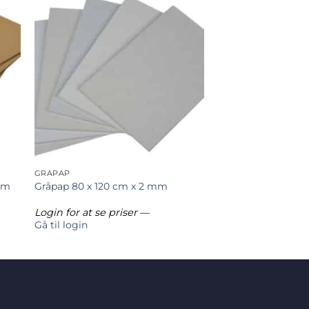
GRÅPAP
mm
Gråpap 80 x 120 cm x 2 mm
Login for at se priser
—
Gå til login