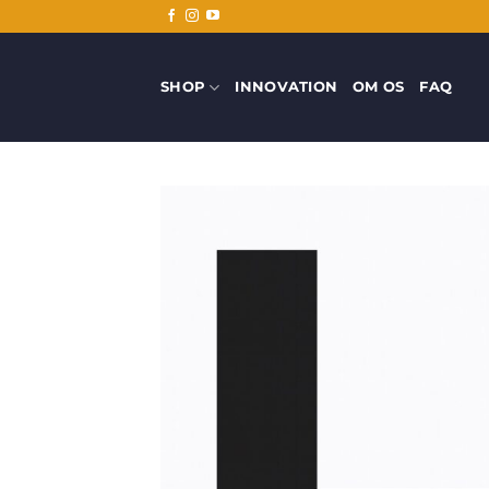
Fortsæt
til
indhold
SHOP
INNOVATION
OM OS
FAQ