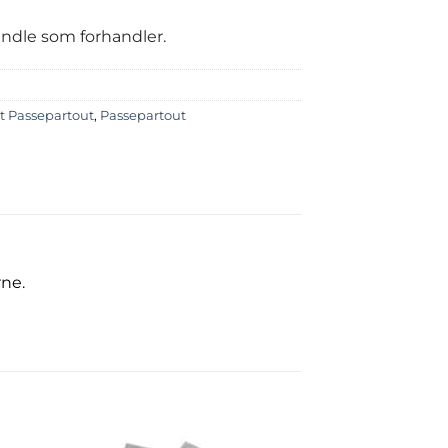
handle som forhandler.
t Passepartout
,
Passepartout
rne.