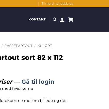
Tilmeld nyhedsbrev
KONTAKT
/
PASSEPARTOUT
/
KULØRT
rtout sort 82 x 112
riser
—
Gå til login
n med hvid kerne
 forekomme mellem billede og det