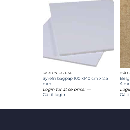
KARTON OG PAP
BØLG
x 102 cm x 0,5
Syrefri bagpap 100 x140 cm x 2,5
Bølg
mm
4 m
riser
—
Login for at se priser
—
Login
Gå til login
Gå ti