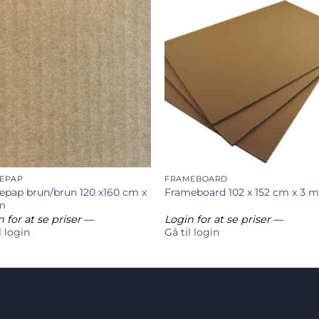
EPAP
FRAMEBOARD
epap brun/brun 120 x160 cm x
Frameboard 102 x 152 cm x 3 
m
 for at se priser
—
Login for at se priser
—
l login
Gå til login