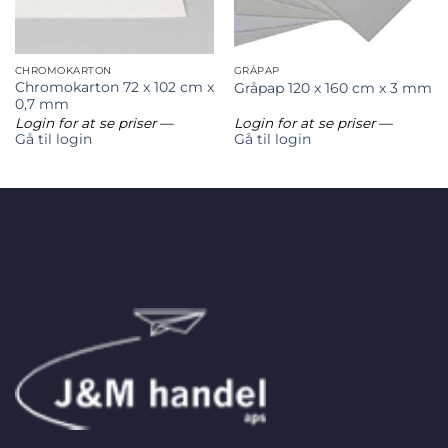
CHROMOKARTON
GRÅPAP
Chromokarton 72 x 102 cm x
Gråpap 120 x 160 cm x 3 mm
0,7 mm
Login for at se priser
—
Login for at se priser
—
Gå til login
Gå til login