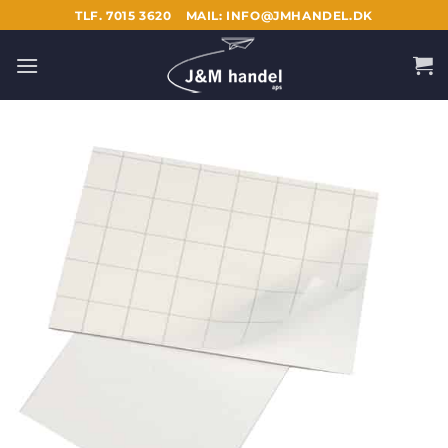
Fortsæt
TLF. 7015 3620
MAIL: INFO@JMHANDEL.DK
til
indhold