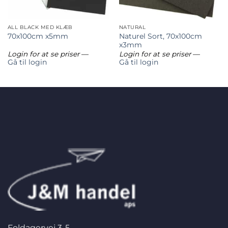
ALL BLACK MED KLÆB
NATURAL
Naturel Sort, 70x100cm
70x100cm x5mm
x3mm
Login for at se priser
—
Login for at se priser
—
Gå til login
Gå til login
Foldagervej 3-5