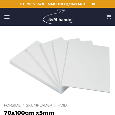
Fortsæt
TLF. 7015 3620
MAIL: INFO@JMHANDEL.DK
til
indhold
FORSIDE
/
SKUMPLADER
/
HVID
70x100cm x5mm