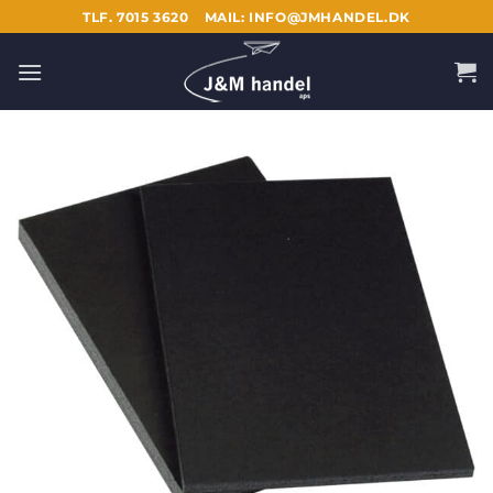
Fortsæt
TLF. 7015 3620
MAIL: INFO@JMHANDEL.DK
til
indhold