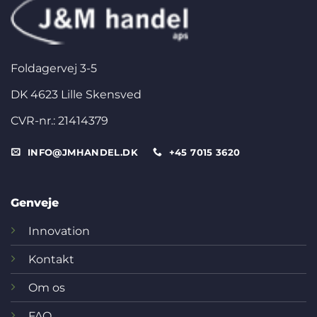
Foldagervej 3-5
DK 4623 Lille Skensved
CVR-nr.: 21414379
INFO@JMHANDEL.DK
+45 7015 3620
Genveje
Innovation
Kontakt
Om os
FAQ