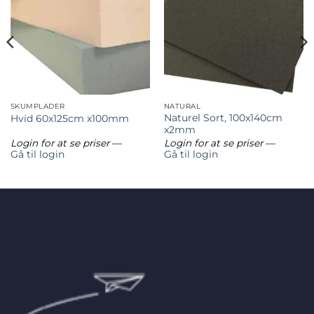
SKUMPLADER
NATURAL
Naturel Sort, 100x140cm
Hvid 60x125cm x100mm
x2mm
Login for at se priser
—
Login for at se priser
—
Gå til login
Gå til login