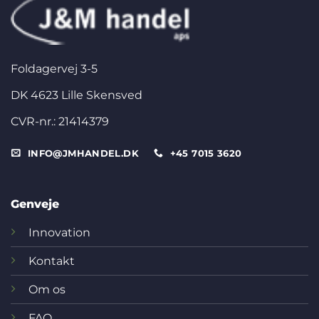
Foldagervej 3-5
DK 4623 Lille Skensved
CVR-nr.: 21414379
INFO@JMHANDEL.DK
+45 7015 3620
Genveje
Innovation
Kontakt
Om os
FAQ