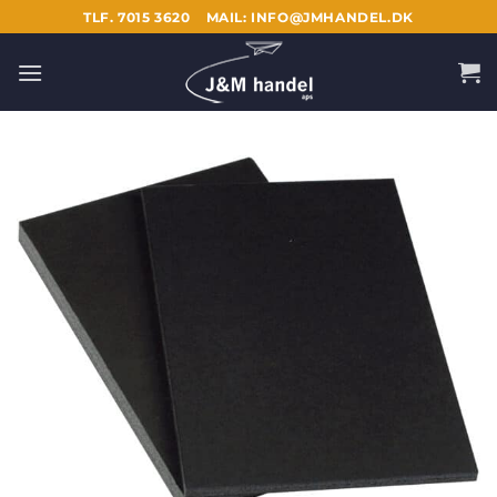
Fortsæt
TLF. 7015 3620
MAIL: INFO@JMHANDEL.DK
til
indhold