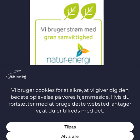
©
2026 J&M Handel ApS
TERMS
PRIVACY
COOKIES