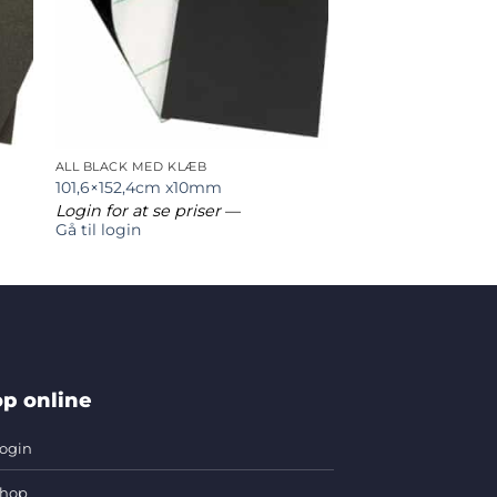
ALL BLACK MED KLÆB
101,6×152,4cm x10mm
Login for at se priser
—
Gå til login
p online
ogin
hop