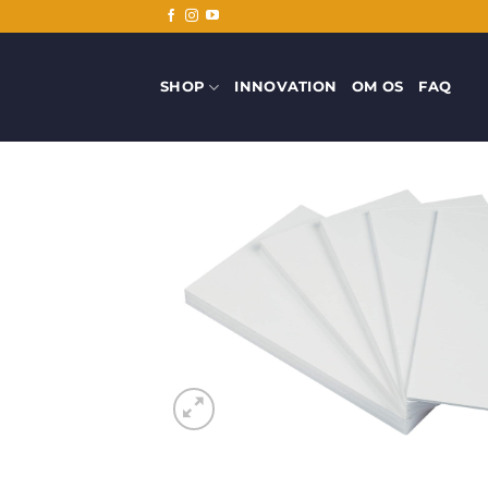
Fortsæt
til
indhold
SHOP
INNOVATION
OM OS
FAQ