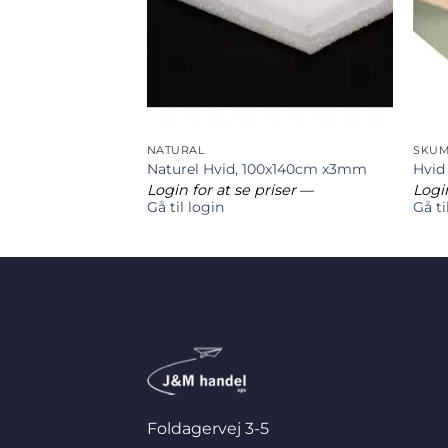
LÆB
NATURAL
SKUM
m
Naturel Hvid, 100x140cm x3mm
Hvid
riser
—
Login for at se priser
—
Login
Gå til login
Gå ti
Foldagervej 3-5