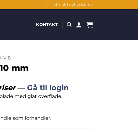
Tilmeld nyhedsbrev
KONTAKT
HVID
 10 mm
riser
—
Gå til login
lade med glat overflade.
handle som forhandler.