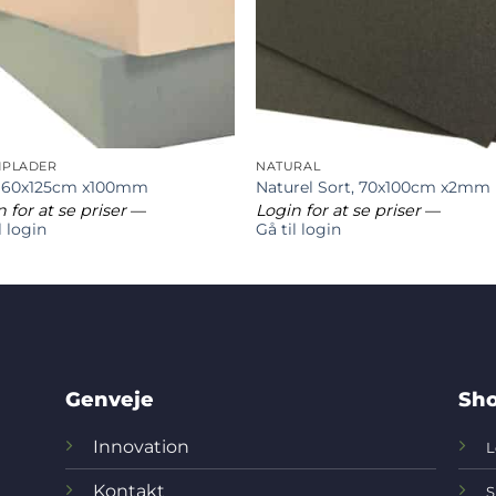
PLADER
NATURAL
 60x125cm x100mm
Naturel Sort, 70x100cm x2mm
 for at se priser
—
Login for at se priser
—
l login
Gå til login
Genveje
Sho
Innovation
L
Kontakt
S