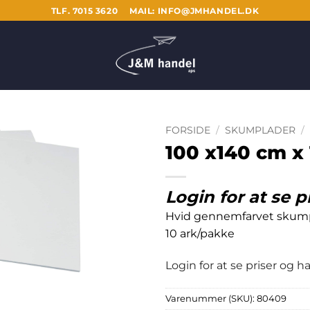
TLF. 7015 3620
MAIL: INFO@JMHANDEL.DK
FORSIDE
/
SKUMPLADER
/
100 x140 cm x
Login for at se p
Hvid gennemfarvet skump
10 ark/pakke
Login for at se priser og 
Varenummer (SKU):
80409