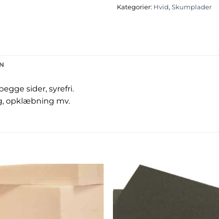
Kategorier:
Hvid
,
Skumplader
ON
gge sider, syrefri.
ng, opklæbning mv.